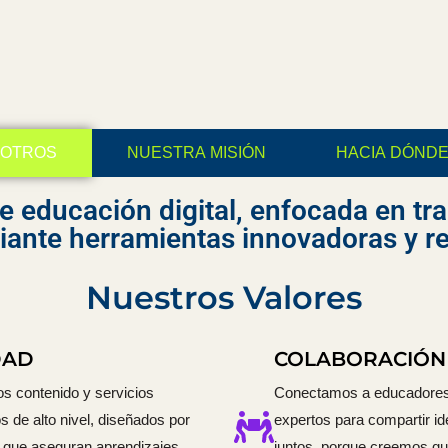
SOTROS
NUESTRA MISIÓN
HACIA DÓND
 educación digital, enfocada en tra
iante herramientas innovadoras y re
Nuestros Valores
DAD
COLABORACIÓN
s contenido y servicios
Conectamos a educadores,
s de alto nivel, diseñados por
expertos para compartir id
 que aseguran aprendizajes
juntos, porque creemos qu