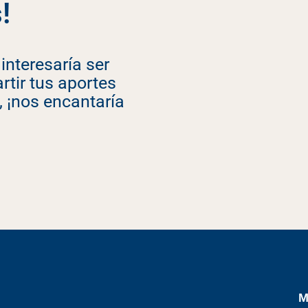
!
nteresaría ser
tir tus aportes
, ¡nos encantaría
M