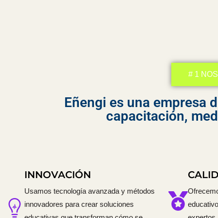
# 1 NO
Eñengi es una empresa de
capacitación, med
INNOVACIÓN
CALI
Usamos tecnología avanzada y métodos
Ofrecemo
innovadores para crear soluciones
educativo
educativas que transforman cómo se
expertos,