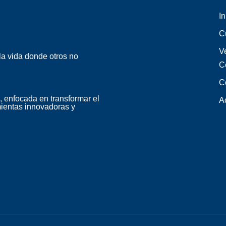
In
C
Ve
la vida donde otros no
C
C
, enfocada en transformar el
A
ientas innovadoras y